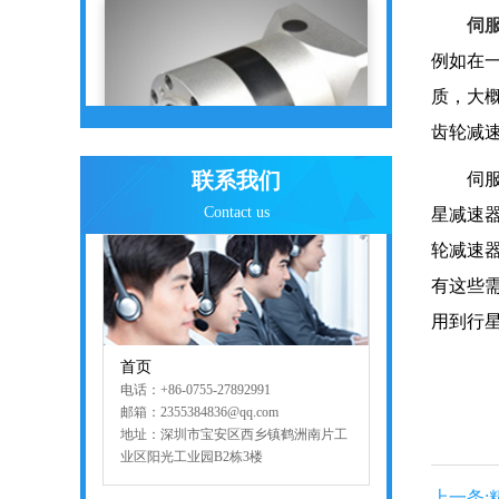
伺
例如在
质，大
齿轮减
联系我们
伺服专
PLE系列精密行星减速机
Contact us
星减速
轮减速
有这些
用到行
首页
电话：+86-0755-27892991
邮箱：2355384836@qq.com
地址：深圳市宝安区西乡镇鹤洲南片工
业区阳光工业园B2栋3楼
ZPT系列行星减速机
上一条