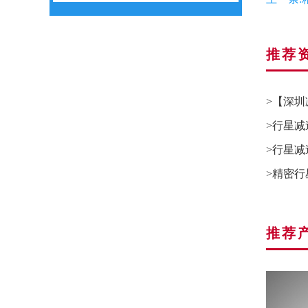
推荐资
>【深
>行星
>行星
PLFK系列行星减速机
>精密
推荐产